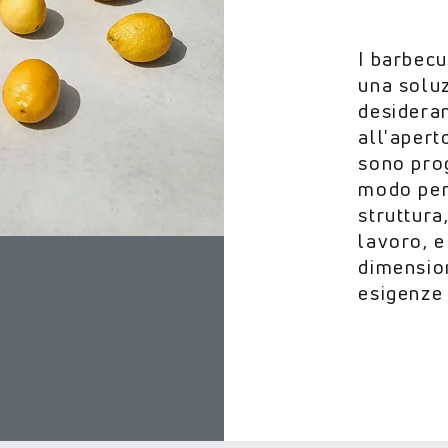
I barbecu
una soluz
desidera
all'apert
sono prog
modo per
struttura
lavoro, e
dimension
esigenze 