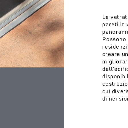
Le vetra
pareti in
panorami
Possono e
residenzi
creare un
migliorar
dell'edif
disponibi
costruzio
cui divers
dimension