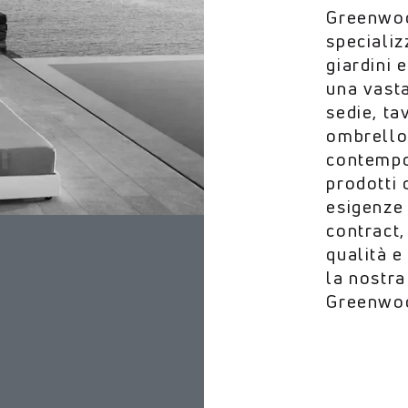
Greenwoo
specializ
giardini 
una vasta
sedie, tav
ombrellon
contempo
prodotti 
esigenze 
contract
qualità e
la nostra
Greenwoo